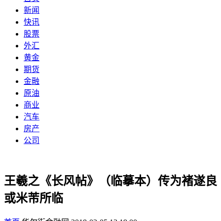
新闻
快讯
股票
外汇
黄金
期货
金融
原油
商业
汽车
房产
公司
王羲之《长风帖》（临摹本）传为褚遂良
或米芾所临