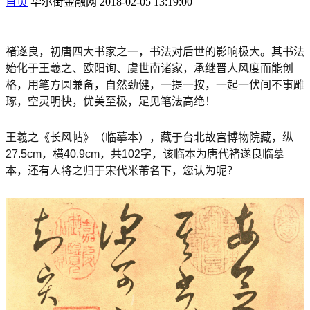
首页
华尔街金融网
2018-02-05 13:19:00
褚遂良，初唐四大书家之一，书法对后世的影响极大。其书法
始化于王羲之、欧阳询、虞世南诸家，承继晋人风度而能创
格，用笔方圆兼备，自然劲健，一提一按，一起一伏间不事雕
琢，空灵明快，优美至极，足见笔法高绝！
王羲之《长风帖》（临摹本），藏于台北故宫博物院藏，纵
27.5cm，横40.9cm，共102字，该临本为唐代褚遂良临摹
本，还有人将之归于宋代米芾名下，您认为呢？