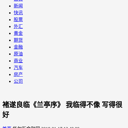
新闻
快讯
股票
外汇
黄金
期货
金融
原油
商业
汽车
房产
公司
褚遂良临《兰亭序》 我临得不像 写得很
好