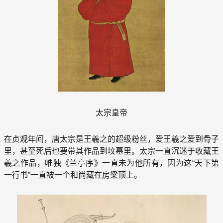
太宗皇帝
在贞观年间，唐太宗是王羲之的超级粉丝，爱王羲之爱到骨子
里，甚至死后也要带其作品到坟墓里。太宗一直沉迷于收藏王
羲之作品，唯独《兰亭序》一直未为他所有，因为这“天下第
一行书”一直被一个和尚藏在房梁顶上。