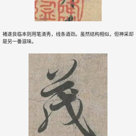
褚遂良临本则用笔清秀，线条遒劲。虽然结构相似，但神采却
是另一番滋味。