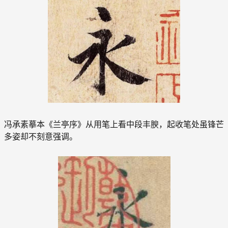
冯承素摹本《兰亭序》从用笔上看中段丰腴，起收笔处虽锋芒
多姿却不刻意强调。