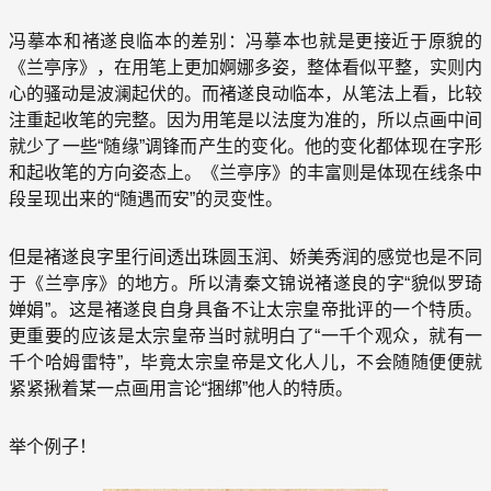
冯摹本和褚遂良临本的差别：冯摹本也就是更接近于原貌的
《兰亭序》，在用笔上更加婀娜多姿，整体看似平整，实则内
心的骚动是波澜起伏的。而褚遂良动临本，从笔法上看，比较
注重起收笔的完整。因为用笔是以法度为准的，所以点画中间
就少了一些“随缘”调锋而产生的变化。他的变化都体现在字形
和起收笔的方向姿态上。《兰亭序》的丰富则是体现在线条中
段呈现出来的“随遇而安”的灵变性。
但是褚遂良字里行间透出珠圆玉润、娇美秀润的感觉也是不同
于《兰亭序》的地方。所以清秦文锦说褚遂良的字“貌似罗琦
婵娟”。这是褚遂良自身具备不让太宗皇帝批评的一个特质。
更重要的应该是太宗皇帝当时就明白了“一千个观众，就有一
千个哈姆雷特”，毕竟太宗皇帝是文化人儿，不会随随便便就
紧紧揪着某一点画用言论“捆绑”他人的特质。
举个例子！