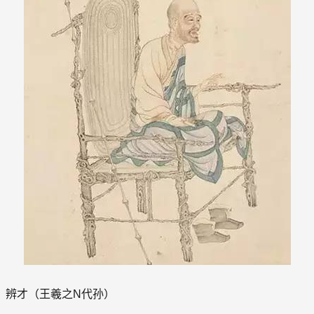
辨才（王羲之N代孙）