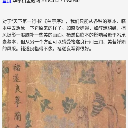
首页
华尔街金融网
2018-01-17 13:40:00
对于“天下第一行书”《兰亭序》，我们只能从各种的摹本、临
本中去想象一下它原来的样子。如感受嫦娥，如醉迷貂蝉，捕
风捉影一般脑补一些美的画面。褚遂良临本的影响虽逊于冯承
素摹本，但从另一个方面可以感受褚遂良行间玉润、美若婵娟
的风采。褚遂良临得不像，褚遂良写得很好。