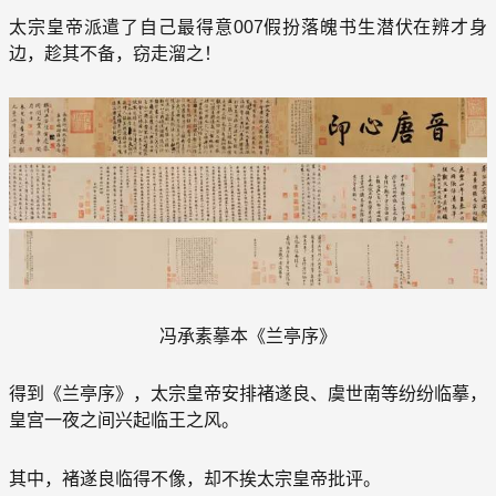
太宗皇帝派遣了自己最得意007假扮落魄书生潜伏在辨才身
边，趁其不备，窃走溜之！
冯承素摹本《兰亭序》
得到《兰亭序》，太宗皇帝安排褚遂良、虞世南等纷纷临摹，
皇宫一夜之间兴起临王之风。
其中，褚遂良临得不像，却不挨太宗皇帝批评。