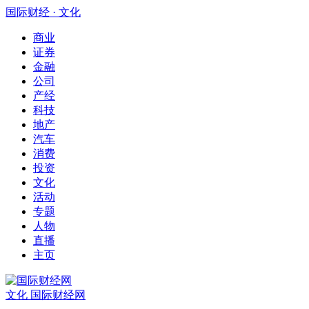
国际财经 · 文化
商业
证券
金融
公司
产经
科技
地产
汽车
消费
投资
文化
活动
专题
人物
直播
主页
文化
国际财经网