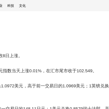
业
科技
文化
数8日上涨。
当天上涨0.01%，在汇市尾市收于102.549。
972美元，高于前一交易日的1.0969美元；1英镑兑换1
交易日的148.11日元；1美元兑换0.8579瑞士法郎，