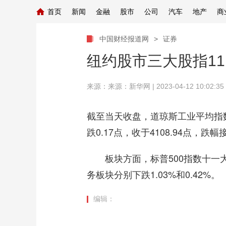
首页
新闻
金融
股市
公司
汽车
地产
商
中国财经报道网
>
证券
纽约股市三大股指1
来源：
来源：新华网
| 2023-04-12 10:02:35
截至当天收盘，道琼斯工业平均指数比前
跌0.17点，收于4108.94点，跌
板块方面，标普500指数十一大板
务板块分别下跌1.03%和0.42%。
编辑：